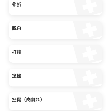
骨折
脱臼
打撲
捻挫
挫傷（肉離れ）